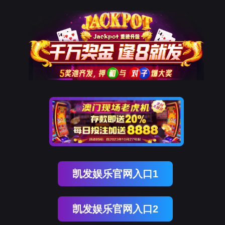
凯发娱乐官网入口1
凯发娱乐官网入口2