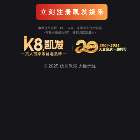
立 刻 注 册 凯 发 娱 乐
推荐使用谷歌、UC、火狐、夸客等主流浏览器
（尽量不要使用QQ、搜狗浏览器进入）
© 2025 信誉保障 大额无忧