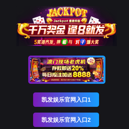
凯发娱乐官网入口1
凯发娱乐官网入口2